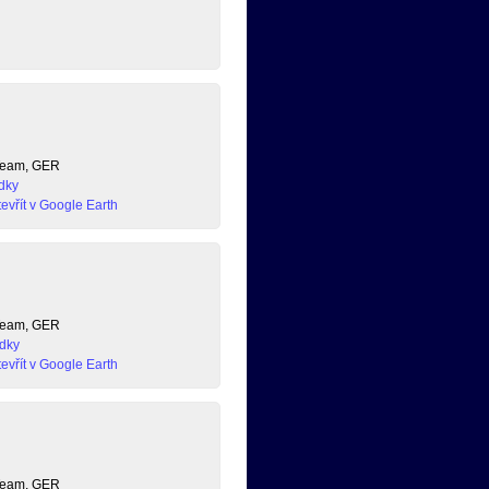
 Team, GER
dky
evřít v Google Earth
 Team, GER
dky
evřít v Google Earth
 Team, GER