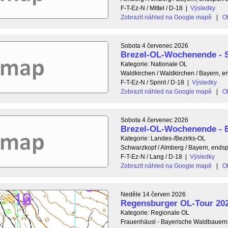
F-T-Ez-N / Mittel / D-18
|
Výsledky
Zobrazit náhled na Google mapě
|
Ot
Sobota 4 červenec 2026
Brezel-OL-Wochenende - S
Kategorie: Nationale OL
Waldkirchen / Waldkirchen / Bayern, e
F-T-Ez-N / Sprint / D-18
|
Výsledky
Zobrazit náhled na Google mapě
|
Ot
Sobota 4 červenec 2026
Brezel-OL-Wochenende -
Kategorie: Landes-/Bezirks-OL
Schwarzkopf / Almberg / Bayern, ends
F-T-Ez-N / Lang / D-18
|
Výsledky
Zobrazit náhled na Google mapě
|
Ot
Neděle 14 červen 2026
Regensburger OL-Tour 202
Kategorie: Regionale OL
Frauenhäusl - Bayerische Waldbauerns