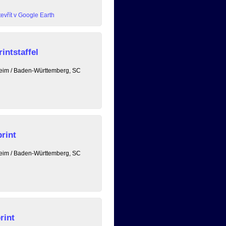
evřít v Google Earth
intstaffel
heim / Baden-Württemberg, SC
rint
heim / Baden-Württemberg, SC
rint