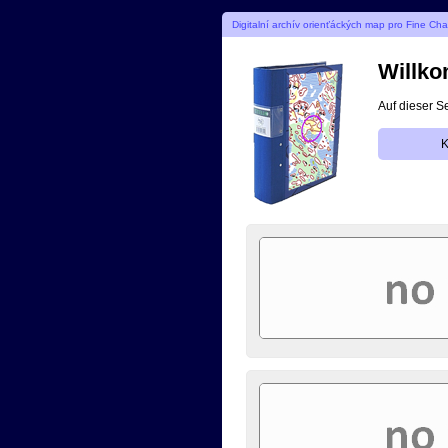
Digitalní archív orienťáckých map pro Fine Cha
Willko
Auf dieser S
K