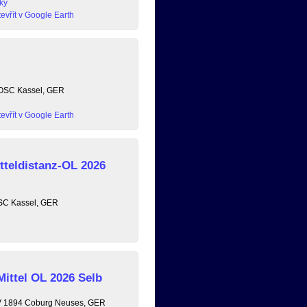
ky
evřít v Google Earth
, OSC Kassel, GER
evřít v Google Earth
tteldistanz-OL 2026
OSC Kassel, GER
Mittel OL 2026 Selb
 TV 1894 Coburg Neuses, GER