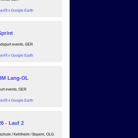
evřít v Google Earth
print
ndspurt events, GER
evřít v Google Earth
 BM Lang-OL
purt events, GER
evřít v Google Earth
6 - Lauf 2
chule / Kehlheim / Bayern, OLG