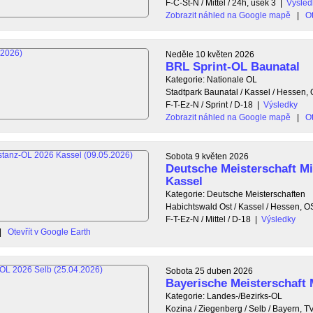
F-C-St-N / Mittel / 24h, úsek 3
|
Výsled
Zobrazit náhled na Google mapě
|
Ot
Neděle 10 květen 2026
BRL Sprint-OL Baunatal
Kategorie: Nationale OL
Stadtpark Baunatal / Kassel / Hessen
F-T-Ez-N / Sprint / D-18
|
Výsledky
Zobrazit náhled na Google mapě
|
Ot
Sobota 9 květen 2026
Deutsche Meisterschaft Mi
Kassel
Kategorie: Deutsche Meisterschaften
Habichtswald Ost / Kassel / Hessen, 
F-T-Ez-N / Mittel / D-18
|
Výsledky
|
Otevřít v Google Earth
Sobota 25 duben 2026
Bayerische Meisterschaft 
Kategorie: Landes-/Bezirks-OL
Kozina / Ziegenberg / Selb / Bayern,