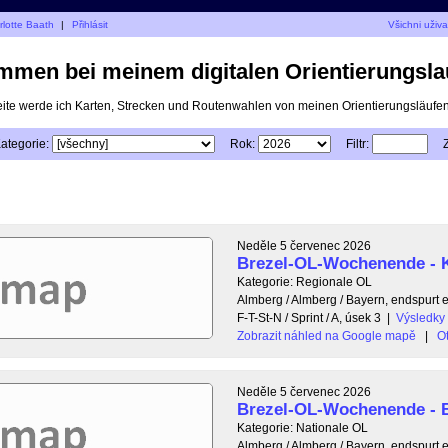
rlotte Baath
|
Přihlásit
Všichni uživa
mmen bei meinem digitalen Orientierungsla
eite werde ich Karten, Strecken und Routenwahlen von meinen Orientierungsläufen 
ategorie:
Rok:
Filtr:
Neděle 5 červenec 2026
Brezel-OL-Wochenende - K
Kategorie: Regionale OL
Almberg / Almberg / Bayern, endspurt 
F-T-St-N / Sprint / A, úsek 3
|
Výsledky
Zobrazit náhled na Google mapě
|
Ot
Neděle 5 červenec 2026
Brezel-OL-Wochenende - B
Kategorie: Nationale OL
Almberg / Almberg / Bayern, endspurt 