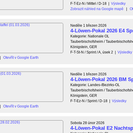
F-T-Ez-N / Mittel / D-18
|
Výsledky
Zobrazit náhled na Google mapě
|
Ot
Neděle 1 březen 2026
4-Löwen-Pokal 2026 E4 Spr
Kategorie: Nationale OL
Tauberbischofsheim / Tauberbischofs
Königstein, GER
F-T-St-N / Sprint / A, úsek 2
|
Výsledky
|
Otevřít v Google Earth
Neděle 1 březen 2026
4-Löwen-Pokal 2026 BM Sp
Kategorie: Landes-/Bezirks-OL
Tauberbischofsheim / Tauberbischofs
Königstein, GER
F-T-Ez-N / Sprint / D-18
|
Výsledky
|
Otevřít v Google Earth
Sobota 28 únor 2026
4-Löwen-Pokal E2 Nachtsp