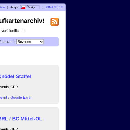
telé
|
Jazyk:
Česky
|
DOMA 3.0.10
ufkartenarchiv!
veröffentlichen.
Zobrazení:
nödel-Staffel
events, GER
evřít v Google Earth
RL / BC MIttel-OL
events, GER