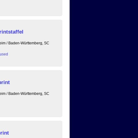
intstaffel
heim / Baden-Württemberg, SC
used
rint
heim / Baden-Württemberg, SC
rint