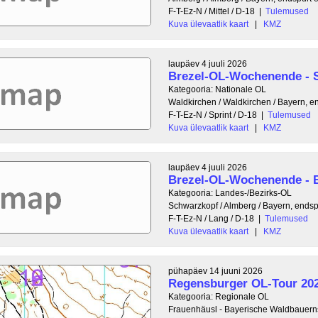
F-T-Ez-N / Mittel / D-18
|
Tulemused
Kuva ülevaatlik kaart
|
KMZ
laupäev 4 juuli 2026
Brezel-OL-Wochenende - S
Kategooria: Nationale OL
Waldkirchen / Waldkirchen / Bayern, e
F-T-Ez-N / Sprint / D-18
|
Tulemused
Kuva ülevaatlik kaart
|
KMZ
laupäev 4 juuli 2026
Brezel-OL-Wochenende -
Kategooria: Landes-/Bezirks-OL
Schwarzkopf / Almberg / Bayern, ends
F-T-Ez-N / Lang / D-18
|
Tulemused
Kuva ülevaatlik kaart
|
KMZ
pühapäev 14 juuni 2026
Regensburger OL-Tour 202
Kategooria: Regionale OL
Frauenhäusl - Bayerische Waldbauerns