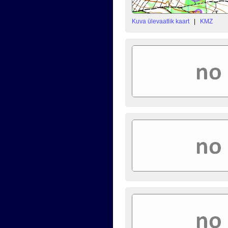
Kuva ülevaatlik kaart
|
KMZ