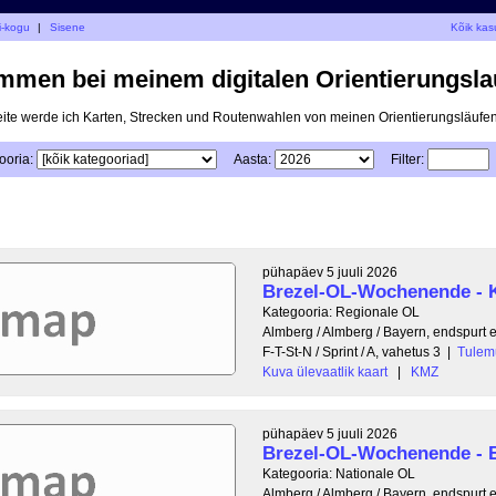
i-kogu
|
Sisene
Kõik kas
mmen bei meinem digitalen Orientierungsla
eite werde ich Karten, Strecken und Routenwahlen von meinen Orientierungsläufen 
ooria:
Aasta:
Filter:
pühapäev 5 juuli 2026
Brezel-OL-Wochenende - K
Kategooria: Regionale OL
Almberg / Almberg / Bayern, endspurt 
F-T-St-N / Sprint / A, vahetus 3
|
Tulem
Kuva ülevaatlik kaart
|
KMZ
pühapäev 5 juuli 2026
Brezel-OL-Wochenende - B
Kategooria: Nationale OL
Almberg / Almberg / Bayern, endspurt 