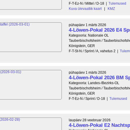
F-T-Ez-N / Mittel / D-18
|
Tulemused
Kuva ülevaatlik kaart
|
KMZ
pühapäev 1 märts 2026
4-Löwen-Pokal 2026 E4 Spr
Kategooria: Nationale OL
Tauberbischofsheim / Tauberbischofs
Königstein, GER
F-T-St-N / Sprint / A, vahetus 2
|
Tulem
pühapäev 1 märts 2026
4-Löwen-Pokal 2026 BM Sp
Kategooria: Landes-/Bezirks-OL
Tauberbischofsheim / Tauberbischofs
Königstein, GER
F-T-Ez-N / Sprint / D-18
|
Tulemused
laupäev 28 veebruar 2026
4-Löwen-Pokal E2 Nachtsp