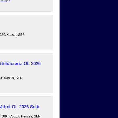
emused
, OSC Kassel, GER
tteldistanz-OL 2026
OSC Kassel, GER
Mittel OL 2026 Selb
 TV 1894 Coburg Neuses, GER