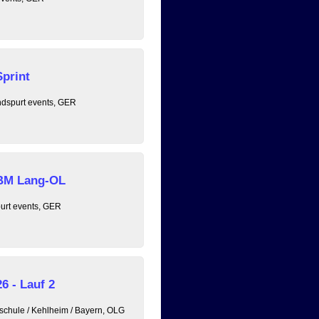
print
ndspurt events, GER
 BM Lang-OL
purt events, GER
6 - Lauf 2
chule / Kehlheim / Bayern, OLG