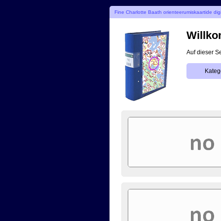
Fine Charlotte Baath orienteerumiskaartide dig
Willko
Auf dieser S
Kateg