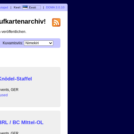
utajad
|
Keel:
Eesti
|
DOMA 3.0.10
ufkartenarchiv!
veröffentlichen.
Kuvamisviis:
nödel-Staffel
events, GER
used
RL / BC MIttel-OL
events, GER