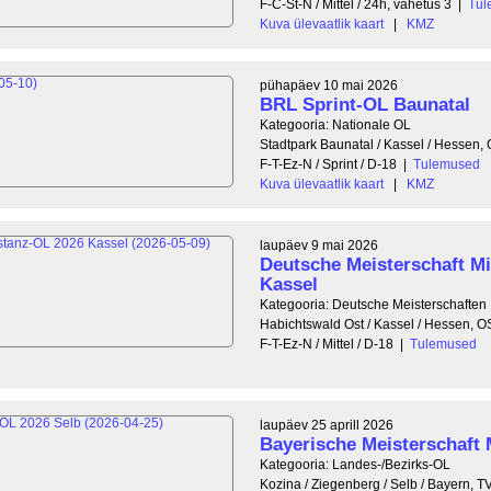
F-C-St-N / Mittel / 24h, vahetus 3
|
Tul
Kuva ülevaatlik kaart
|
KMZ
pühapäev 10 mai 2026
BRL Sprint-OL Baunatal
Kategooria: Nationale OL
Stadtpark Baunatal / Kassel / Hessen
F-T-Ez-N / Sprint / D-18
|
Tulemused
Kuva ülevaatlik kaart
|
KMZ
laupäev 9 mai 2026
Deutsche Meisterschaft Mi
Kassel
Kategooria: Deutsche Meisterschaften
Habichtswald Ost / Kassel / Hessen, 
F-T-Ez-N / Mittel / D-18
|
Tulemused
laupäev 25 aprill 2026
Bayerische Meisterschaft 
Kategooria: Landes-/Bezirks-OL
Kozina / Ziegenberg / Selb / Bayern,