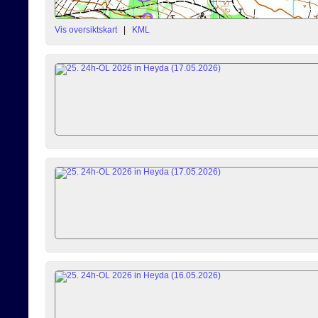
Vis oversiktskart
|
KML