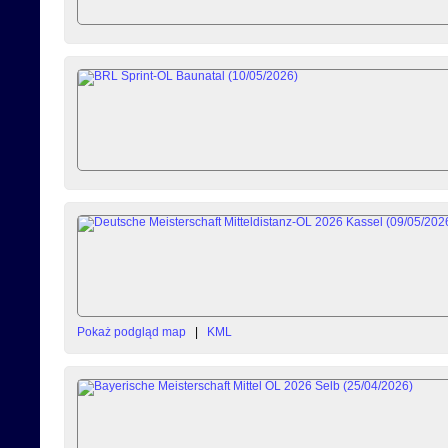
Pokaż podgląd map
|
KML