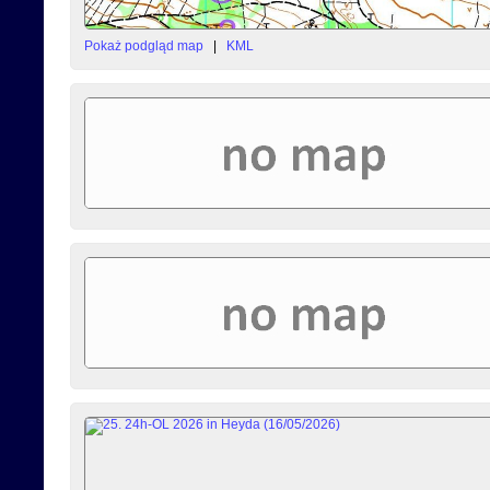
Pokaż podgląd map
|
KML