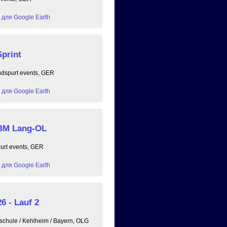
для Google Earth
print
ndspurt events, GER
для Google Earth
 BM Lang-OL
purt events, GER
для Google Earth
6 - Lauf 2
chule / Kehlheim / Bayern, OLG