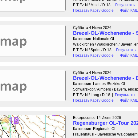
F-T-Ez-N / Mittel / D-18
|
Результаты
Показать Карту Google
|
Файл KML 
Суббота 4 Июля 2026
Brezel-OL-Wochenende - S
Категория: Nationale OL
Waldkirchen / Waldkirchen / Bayern, e
F-T-Ez-N / Sprint / D-18
|
Результаты
Показать Карту Google
|
Файл KML 
Суббота 4 Июля 2026
Brezel-OL-Wochenende -
Категория: Landes-/Bezirks-OL
Schwarzkopf / Almberg / Bayern, ends
F-T-Ez-N / Lang / D-18
|
Результаты
Показать Карту Google
|
Файл KML 
Воскресенье 14 Июня 2026
Regensburger OL-Tour 202
Категория: Regionale OL
Frauenhäusl - Bayerische Waldbauerns