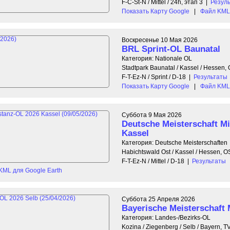
F-C-St-N / Mittel / 24h, этап 3
|
Резул
Показать Карту Google
|
Файл KML 
Воскресенье 10 Мая 2026
BRL Sprint-OL Baunatal
Категория: Nationale OL
Stadtpark Baunatal / Kassel / Hessen
F-T-Ez-N / Sprint / D-18
|
Результаты
Показать Карту Google
|
Файл KML 
Суббота 9 Мая 2026
Deutsche Meisterschaft Mi
Kassel
Категория: Deutsche Meisterschaften
Habichtswald Ost / Kassel / Hessen, 
F-T-Ez-N / Mittel / D-18
|
Результаты
KML для Google Earth
Суббота 25 Апреля 2026
Bayerische Meisterschaft 
Категория: Landes-/Bezirks-OL
Kozina / Ziegenberg / Selb / Bayern,