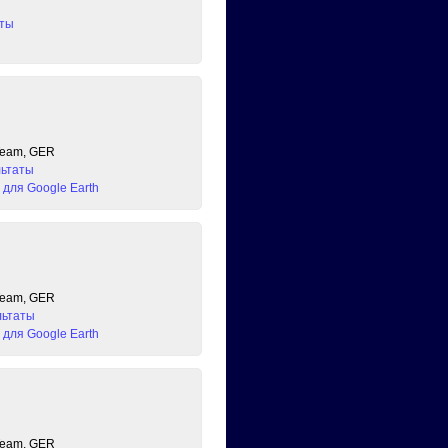
аты
 Team, GER
льтаты
для Google Earth
 Team, GER
льтаты
для Google Earth
 Team, GER