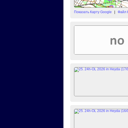
Показать Карту Google
|
Файл 