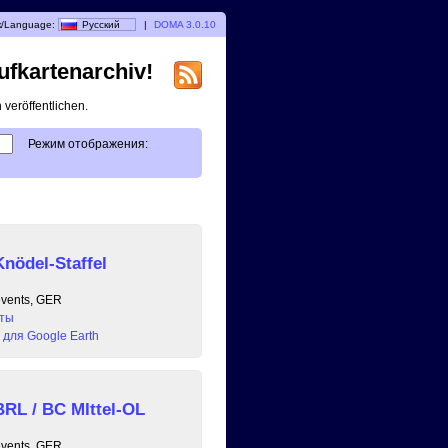
/Language:
Русский
|
DOMA 3.0.10
ufkartenarchiv!
veröffentlichen.
Режим отображения:
nödel-Staffel
events, GER
аты
для Google Earth
RL / BC MIttel-OL
events, GER