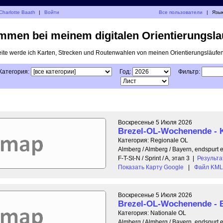
Charlotte Baath
|
Войти
Все пользователи
|
Язык
mmen bei meinem digitalen Orientierungsla
eite werde ich Karten, Strecken und Routenwahlen von meinen Orientierungsläufen 
Категория:
Год:
Фильтр:
Воскресенье 5 Июля 2026
Brezel-OL-Wochenende - K
Категория: Regionale OL
Almberg / Almberg / Bayern, endspurt 
F-T-St-N / Sprint / A, этап 3
|
Результ
Показать Карту Google
|
Файл KML 
Воскресенье 5 Июля 2026
Brezel-OL-Wochenende - B
Категория: Nationale OL
Almberg / Almberg / Bayern, endspurt 