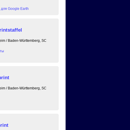
для Google Earth
intstaffel
heim / Baden-Württemberg, SC
аты
rint
heim / Baden-Württemberg, SC
rint