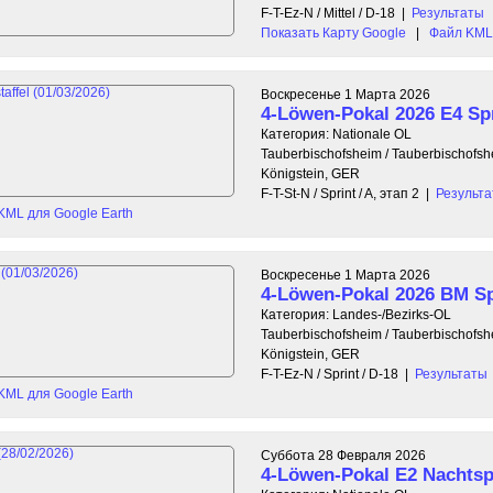
F-T-Ez-N / Mittel / D-18
|
Результаты
Показать Карту Google
|
Файл KML 
Воскресенье 1 Марта 2026
4-Löwen-Pokal 2026 E4 Spr
Категория: Nationale OL
Tauberbischofsheim / Tauberbischofs
Königstein, GER
F-T-St-N / Sprint / A, этап 2
|
Результ
KML для Google Earth
Воскресенье 1 Марта 2026
4-Löwen-Pokal 2026 BM Sp
Категория: Landes-/Bezirks-OL
Tauberbischofsheim / Tauberbischofs
Königstein, GER
F-T-Ez-N / Sprint / D-18
|
Результаты
KML для Google Earth
Суббота 28 Февраля 2026
4-Löwen-Pokal E2 Nachtsp