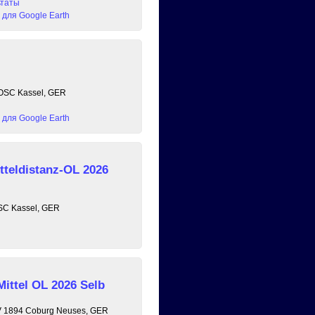
ьтаты
для Google Earth
, OSC Kassel, GER
для Google Earth
tteldistanz-OL 2026
OSC Kassel, GER
Mittel OL 2026 Selb
 TV 1894 Coburg Neuses, GER