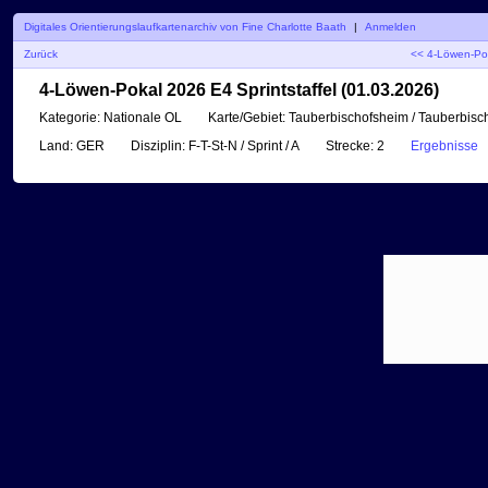
Digitales Orientierungslaufkartenarchiv von Fine Charlotte Baath
|
Anmelden
Zurück
<< 4-Löwen-Pok
4-Löwen-Pokal 2026 E4 Sprintstaffel (01.03.2026)
Kategorie:
Nationale OL
Karte/Gebiet:
Tauberbischofsheim / Tauberbisc
Land:
GER
Disziplin:
F-T-St-N / Sprint / A
Strecke:
2
Ergebnisse