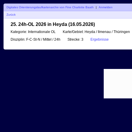
Digitales Orientierungslaufkartenarchiv von Fine Charlotte Baath
|
Anmelden
Zurück
25. 24h-OL 2026 in Heyda (16.05.2026)
Kategorie:
Internationale OL
Karte/Gebiet:
Heyda / Ilmenau / Thüringen
Disziplin:
F-C-St-N / Mittel / 24h
Strecke:
3
Ergebnisse