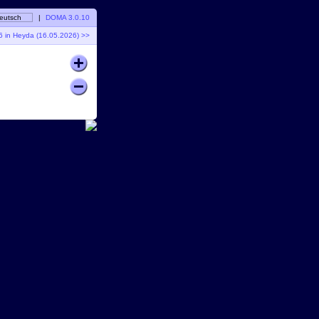
eutsch
|
DOMA 3.0.10
6 in Heyda (16.05.2026) >>