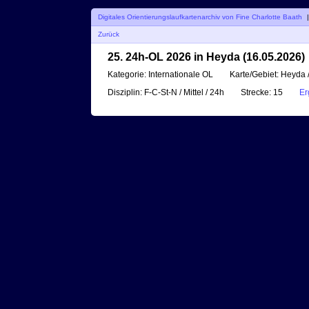
Digitales Orientierungslaufkartenarchiv von Fine Charlotte Baath
Zurück
25. 24h-OL 2026 in Heyda (16.05.2026)
Kategorie:
Internationale OL
Karte/Gebiet:
Heyda /
Disziplin:
F-C-St-N / Mittel / 24h
Strecke:
15
Er