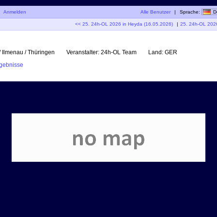
|
Anmelden
Alle Benutzer
|
Sprache:
D
<< 25. 24h-OL 2026 in Heyda (16.05.2026)
|
25. 24h-OL 202
 Ilmenau / Thüringen
Veranstalter:
24h-OL Team
Land:
GER
gebnisse