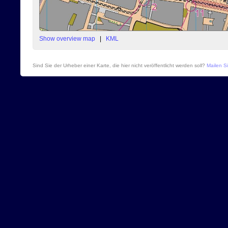
Show overview map
|
KML
Sind Sie der Urheber einer Karte, die hier nicht veröffentlicht werden soll?
Mailen Si