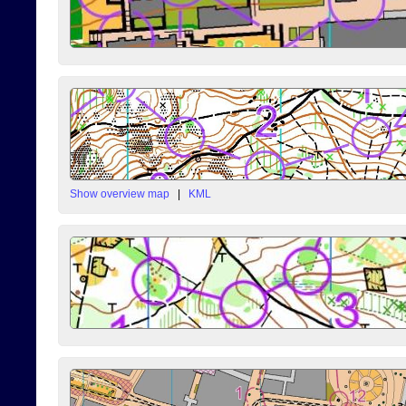
Show overview map
|
KML