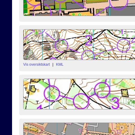
Vis oversiktskart
|
KML