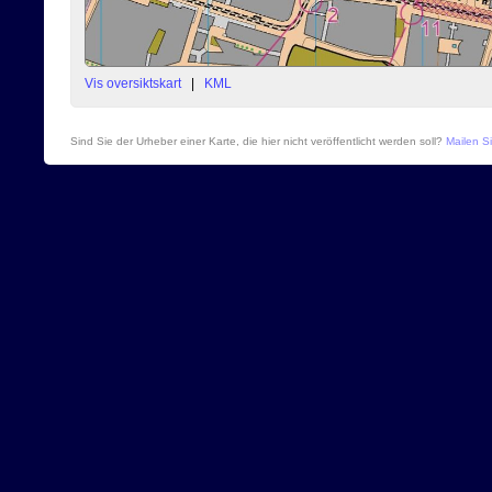
Vis oversiktskart
|
KML
Sind Sie der Urheber einer Karte, die hier nicht veröffentlicht werden soll?
Mailen Si