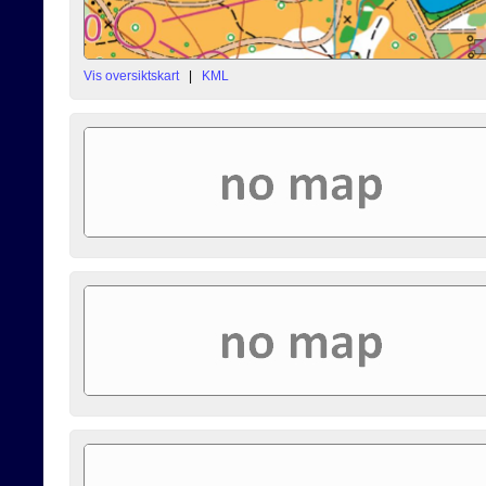
Vis oversiktskart
|
KML