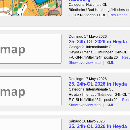
Categoría: Nationale OL
Bündheim / Bad Harzburg / Niedersa
F-T-Ez-N / Sprint / D-18
|
Resultados
Domingo 17 Mayo 2026
25. 24h-OL 2026 in Heyda
Categoría: Internationale OL
Heyda / Ilmenau / Thüringen, 24h-OL
F-C-St-N / Mittel / 24h, posta 26
|
Resu
Show overview map
|
KML
Domingo 17 Mayo 2026
25. 24h-OL 2026 in Heyda
Categoría: Internationale OL
Heyda / Ilmenau / Thüringen, 24h-OL
F-C-St-N / Mittel / 24h, posta 21
|
Resu
Show overview map
|
KML
Sábado 16 Mayo 2026
25. 24h-OL 2026 in Heyda