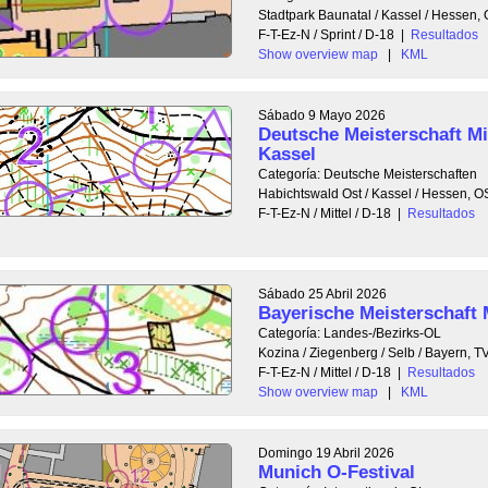
Stadtpark Baunatal / Kassel / Hessen
F-T-Ez-N / Sprint / D-18
|
Resultados
Show overview map
|
KML
Sábado 9 Mayo 2026
Deutsche Meisterschaft Mi
Kassel
Categoría: Deutsche Meisterschaften
Habichtswald Ost / Kassel / Hessen, 
F-T-Ez-N / Mittel / D-18
|
Resultados
Sábado 25 Abril 2026
Bayerische Meisterschaft 
Categoría: Landes-/Bezirks-OL
Kozina / Ziegenberg / Selb / Bayern,
F-T-Ez-N / Mittel / D-18
|
Resultados
Show overview map
|
KML
Domingo 19 Abril 2026
Munich O-Festival