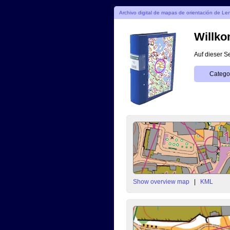
Archivo digital de mapas de orientación de Le
Willko
Auf dieser S
Categor
Show overview map
|
KML