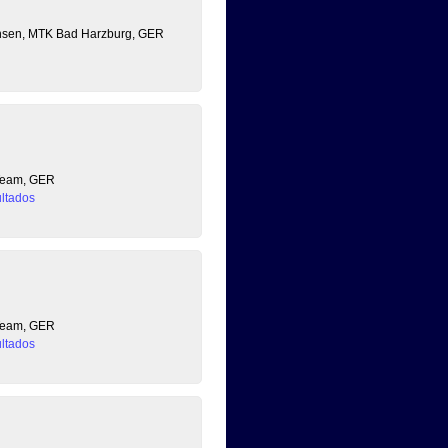
chsen, MTK Bad Harzburg, GER
 Team, GER
ltados
 Team, GER
ltados