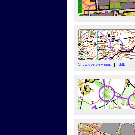
Show overview map
|
KML