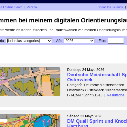
na Fredrike Baath
|
Acceso
Todos los usuarios
|
mmen bei meinem digitalen Orientierungsla
eite werde ich Karten, Strecken und Routenwahlen von meinen Orientierungsläufen 
ía:
Año:
Filtro:
Domingo 24 Mayo 2026
Deutsche Meisterschaft Sp
Osterwieck
Categoría: Deutsche Meisterschaften
Osterwieck / Osterwieck / Niedersach
F-T-Ez-N / Sprint / D-18
|
Resultados
Sábado 23 Mayo 2026
DM Quali Sprint und Knoc
Harzburg