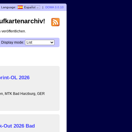
Language:
Español
|
DOMA 3.0.10
ufkartenarchiv!
veröffentlichen.
Display mode:
rint-OL 2026
sen, MTK Bad Harzburg, GER
k-Out 2026 Bad