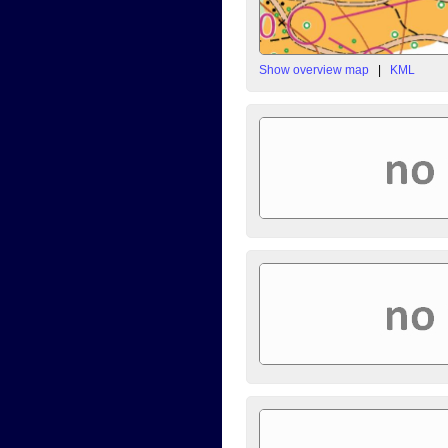
Show overview map
|
KML