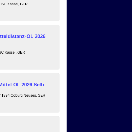
, OSC Kassel, GER
tteldistanz-OL 2026
OSC Kassel, GER
Mittel OL 2026 Selb
 TV 1894 Coburg Neuses, GER