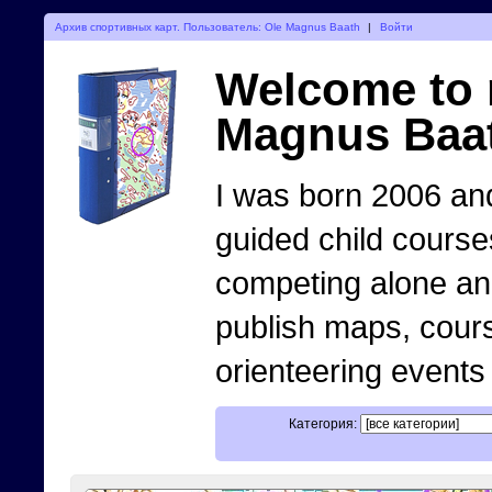
Архив спортивных карт. Пользователь: Ole Magnus Baath
|
Войти
Welcome to 
Magnus Baa
I was born 2006 and
guided child course
competing alone and 
publish maps, cour
orienteering events
Категория: