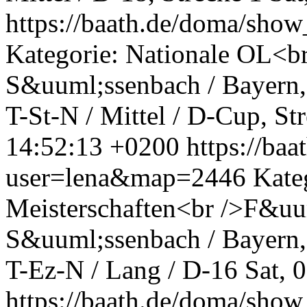
https://baath.de/doma/sh
Kategorie: Nationale OL<b
S&uuml;ssenbach / Bayern
T-St-N / Mittel / D-Cup, St
14:52:13 +0200
https://ba
user=lena&map=2446
Kate
Meisterschaften<br />F&uu
S&uuml;ssenbach / Bayern
T-Ez-N / Lang / D-16
Sat, 
https://baath.de/doma/sh