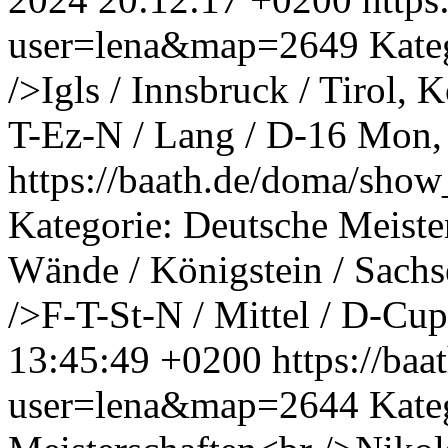
user=lena&map=2649
Kate
/>Igls / Innsbruck / Tirol
T-Ez-N / Lang / D-16
Mon, 
https://baath.de/doma/sh
Kategorie: Deutsche Meiste
Wände / Königstein / Sac
/>F-T-St-N / Mittel / D-Cup
13:45:49 +0200
https://ba
user=lena&map=2644
Kate