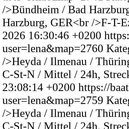
/>Bündheim / Bad Harzbur
Harzburg, GER<br />F-T-Ez
2026 16:30:46 +0200
http
user=lena&map=2760
Kate
/>Heyda / Ilmenau / Thüri
C-St-N / Mittel / 24h, Strec
23:08:14 +0200
https://ba
user=lena&map=2759
Kate
/>Heyda / Ilmenau / Thüri
C-St-N / Mittel / 24h, Strec