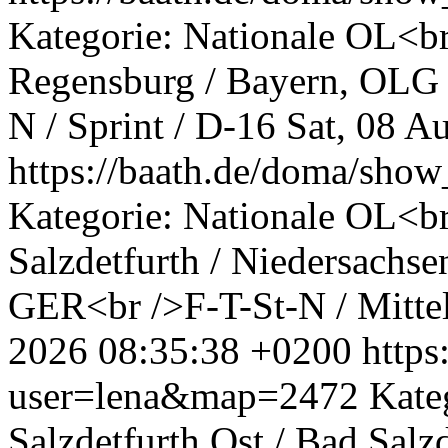
Kategorie: Nationale OL<br
Regensburg / Bayern, OLG
N / Sprint / D-16
Sat, 08 A
https://baath.de/doma/sh
Kategorie: Nationale OL<br
Salzdetfurth / Niedersachse
GER<br />F-T-St-N / Mittel
2026 08:35:38 +0200
http
user=lena&map=2472
Kate
Salzdetfurth Ost / Bad Salz