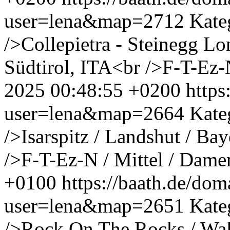
user=lena&map=2712
Kate
/>Collepietra - Steinegg Lo
Südtirol, ITA<br />F-T-Ez-
2025 00:48:55 +0200
http
user=lena&map=2664
Kate
/>Isarspitz / Landshut / B
/>F-T-Ez-N / Mittel / Dame
+0100
https://baath.de/d
user=lena&map=2651
Kate
/>Rock On The Rocks / Wal