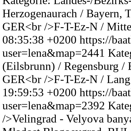
Kategorie: Landes-/Bezirk
Herzogenaurach / Bayern, T
GER<br />F-T-Ez-N / Mitte
08:35:38 +0200
https://ba
user=lena&map=2441
Kate
(Eilsbrunn) / Regensburg 
GER<br />F-T-Ez-N / Lang
19:59:53 +0200
https://ba
user=lena&map=2392
Kate
/>Velingrad - Velyova banya