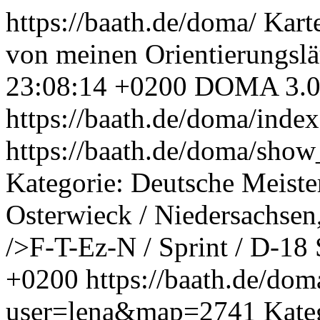
https://baath.de/doma/
Kart
von meinen Orientierungslä
23:08:14 +0200
DOMA 3.0
https://baath.de/doma/inde
https://baath.de/doma/sh
Kategorie: Deutsche Meiste
Osterwieck / Niedersachs
/>F-T-Ez-N / Sprint / D-18
+0200
https://baath.de/d
user=lena&map=2741
Kate