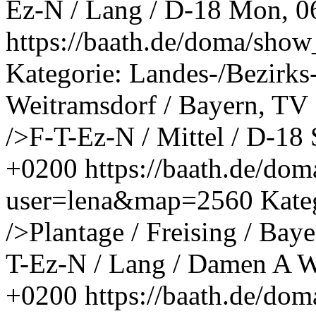
Ez-N / Lang / D-18
Mon, 0
https://baath.de/doma/sh
Kategorie: Landes-/Bezirk
Weitramsdorf / Bayern, T
/>F-T-Ez-N / Mittel / D-18
+0200
https://baath.de/d
user=lena&map=2560
Kate
/>Plantage / Freising / Ba
T-Ez-N / Lang / Damen A
W
+0200
https://baath.de/d