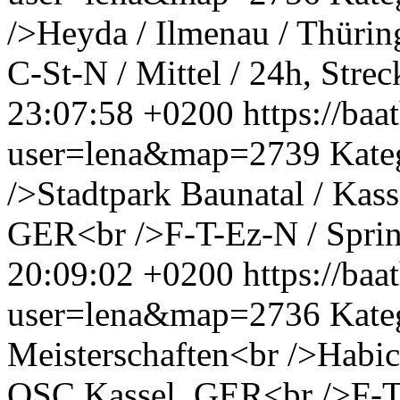
/>Heyda / Ilmenau / Thüri
C-St-N / Mittel / 24h, Strec
23:07:58 +0200
https://ba
user=lena&map=2739
Kate
/>Stadtpark Baunatal / Kass
GER<br />F-T-Ez-N / Sprin
20:09:02 +0200
https://ba
user=lena&map=2736
Kate
Meisterschaften<br />Habic
OSC Kassel, GER<br />F-T-