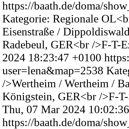
https://baath.de/doma/sh
Kategorie: Regionale OL<b
Eisenstraße / Dippoldiswal
Radebeul, GER<br />F-T-Ez
2024 18:23:47 +0100
http
user=lena&map=2538
Kate
/>Wertheim / Wertheim / B
Königstein, GER<br />F-T-St
Thu, 07 Mar 2024 10:02:3
https://baath.de/doma/sh