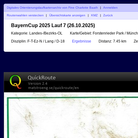
Digitales Orientierungslaufkartenarchiv von Fine Charlotte Baath
|
Anmelden
Routenwahlen verstecken
|
Übersichtskarte anzeigen
|
KMZ
|
Zurück
BayernCup 2025 Lauf 7 (26.10.2025)
Kategorie:
Landes-/Bezirks-OL
Karte/Gebiet:
Forstenrieder Park / Münch
Disziplin:
F-T-Ez-N / Lang / D-18
Ergebnisse
Distanz:
7.45 km
Zei