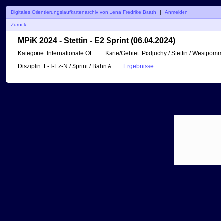
Digitales Orientierungslaufkartenarchiv von Lena Fredrike Baath
|
Anmelden
Zurück
MPiK 2024 - Stettin - E2 Sprint (06.04.2024)
Kategorie:
Internationale OL
Karte/Gebiet:
Podjuchy / Stettin / Westpom
Disziplin:
F-T-Ez-N / Sprint / Bahn A
Ergebnisse