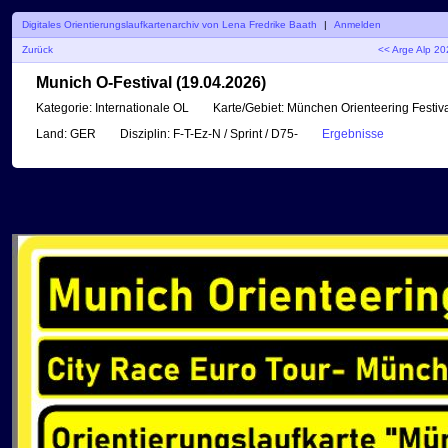
Digitales Orientierungslaufkartenarchiv von Lena Fredrike Baath
|
Anmelden
Zurück
<< Arge Alp 2
Munich O-Festival (19.04.2026)
Kategorie:
Internationale OL
Karte/Gebiet:
München Orienteering Festiva
Land:
GER
Disziplin:
F-T-Ez-N / Sprint / D75-
Ergebnisse