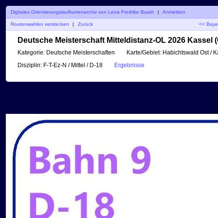
Digitales Orientierungslaufkartenarchiv von Lena Fredrike Baath
|
Anmelden
Routenwahlen verstecken
|
Zurück
<< Bayer
Deutsche Meisterschaft Mitteldistanz-OL 2026 Kassel (
Kategorie:
Deutsche Meisterschaften
Karte/Gebiet:
Habichtswald Ost / K
Disziplin:
F-T-Ez-N / Mittel / D-18
Ergebnisse