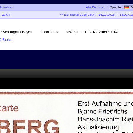
Anmelden
Alle Benutzer
|
Sprache:
D
Zurück
<< Bayerncup 2016 Lauf 7 (16.10.2016)
|
LaOLA 20
 / Schongau / Bayern
Land:
GER
Disziplin:
F-T-Ez-N / Mittel / H-14
D Rerun