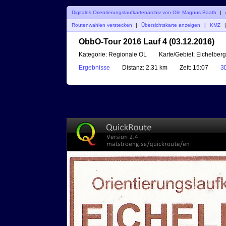
Digitales Orientierungslaufkartenarchiv von Ole Magnus Baath
|
Routenwahlen verstecken
|
Übersichtskarte anzeigen
|
KMZ
|
ObbO-Tour 2016 Lauf 4 (03.12.2016)
Kategorie:
Regionale OL
Karte/Gebiet:
Eichelberg
Ergebnisse
Distanz:
2.31 km
Zeit:
15:07
3