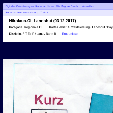
Digitales Orientierungslaufkartenarchiv von Ole Magnus Baath
|
Anmelden
Routenwahlen verstecken
|
Zurück
Nikolaus-OL Landshut (03.12.2017)
Kategorie:
Regionale OL
Karte/Gebiet:
Auwaldsiedlung / Landshut / Bay
Disziplin:
F-T-Ez-P / Lang / Bahn B
Ergebnisse