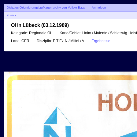
Digitales Orientierungslaufkartenarchiv von Veikko Baath
|
Anmelden
Zurück
Ol in Lübeck (03.12.1989)
Kategorie:
Regionale OL
Karte/Gebiet:
Holm / Malente / Schleswig-Holst
Land:
GER
Disziplin:
F-T-Ez-N / Mittel / A
Ergebnisse