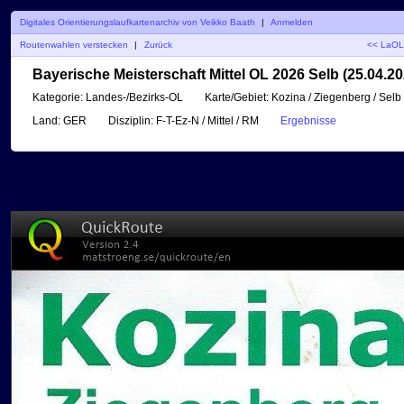
Digitales Orientierungslaufkartenarchiv von Veikko Baath
|
Anmelden
Routenwahlen verstecken
|
Zurück
<< LaOL
Bayerische Meisterschaft Mittel OL 2026 Selb (25.04.20
Kategorie:
Landes-/Bezirks-OL
Karte/Gebiet:
Kozina / Ziegenberg / Selb
Land:
GER
Disziplin:
F-T-Ez-N / Mittel / RM
Ergebnisse