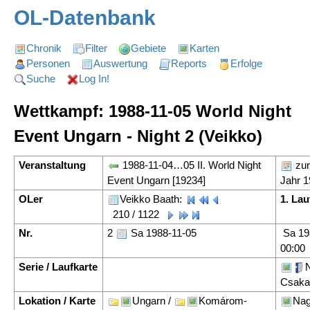
OL-Datenbank
Chronik
Filter
Gebiete
Karten
Personen
Auswertung
Reports
Erfolge
Suche
Log In!
Wettkampf: 1988-11-05 World Night
Event Ungarn - Night 2 (Veikko)
Veranstaltung
1988-11-04…05 II. World Night
zur
Event Ungarn [19234]
Jahr 
OLer
Veikko Baath:
1. Lau
210 / 1122
Nr.
2
Sa 1988-11-05
Sa 19
00:00
Serie / Laufkarte
Csaka
Lokation / Karte
Ungarn /
Komárom-
Nag