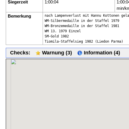
Siegerzeit
1:00:04
1:00:0
min/k
Bemerkung
nach Lampenverlust mit Hannu Kottonen gela
WM-Silbermedaille in der Staffel 1979

WM-Bronzemedaille in der Staffel 1981

WM 13. 1979 Einzel

SM-Gold 1982

Tiomila-Staffelsieg 1982 (Liedon Parma)
Checks:
Warnung (3)
Information (4)