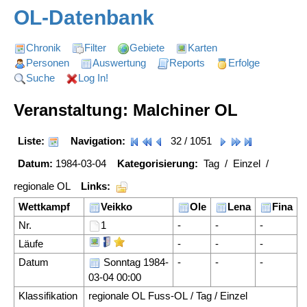
OL-Datenbank
Chronik
Filter
Gebiete
Karten
Personen
Auswertung
Reports
Erfolge
Suche
Log In!
Veranstaltung: Malchiner OL
Liste:
Navigation:
32 / 1051
Datum:
1984-03-04
Kategorisierung:
Tag / Einzel /
regionale OL
Links:
Wettkampf
Veikko
Ole
Lena
Fina
Nr.
1
-
-
-
Läufe
-
-
-
Datum
Sonntag 1984-
-
-
-
03-04 00:00
Klassifikation
regionale OL Fuss-OL / Tag / Einzel