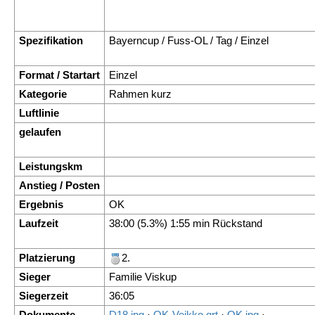
Spezifikation
Bayerncup / Fuss-OL / Tag / Einzel
Format / Startart
Einzel
Kategorie
Rahmen kurz
Luftlinie
gelaufen
Leistungskm
Anstieg / Posten
Ergebnis
OK
Laufzeit
38:00 (5.3%) 1:55 min Rückstand
Platzierung
2.
Sieger
Familie Viskup
Siegerzeit
36:05
Dokumente
D18.jpg
·
OK-Veikko.qrt
·
OK.jpg
·