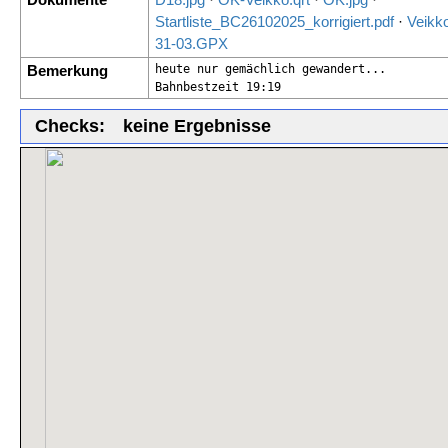
Startliste_BC26102025_korrigiert.pdf
·
Veikk
31-03.GPX
Bemerkung
heute nur gemächlich gewandert...

Bahnbestzeit 19:19
Checks:
keine Ergebnisse