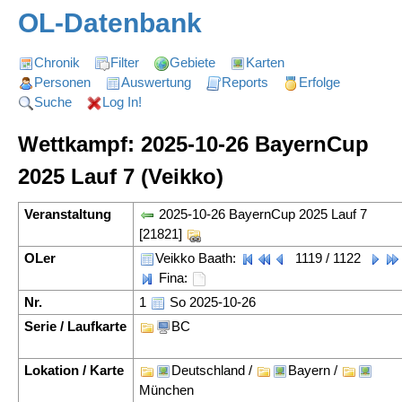
OL-Datenbank
Chronik
Filter
Gebiete
Karten
Personen
Auswertung
Reports
Erfolge
Suche
Log In!
Wettkampf: 2025-10-26 BayernCup
2025 Lauf 7 (Veikko)
Veranstaltung
2025-10-26 BayernCup 2025 Lauf 7
[21821]
OLer
Veikko Baath:
1119 / 1122
Fina:
Nr.
1
So 2025-10-26
Serie / Laufkarte
BC
Lokation / Karte
Deutschland /
Bayern /
München