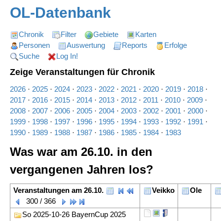
OL-Datenbank
Chronik
Filter
Gebiete
Karten
Personen
Auswertung
Reports
Erfolge
Suche
Log In!
Zeige Veranstaltungen für Chronik
2026
·
2025
·
2024
·
2023
·
2022
·
2021
·
2020
·
2019
·
2018
·
2017
·
2016
·
2015
·
2014
·
2013
·
2012
·
2011
·
2010
·
2009
·
2008
·
2007
·
2006
·
2005
·
2004
·
2003
·
2002
·
2001
·
2000
·
1999
·
1998
·
1997
·
1996
·
1995
·
1994
·
1993
·
1992
·
1991
·
1990
·
1989
·
1988
·
1987
·
1986
·
1985
·
1984
·
1983
Was war am 26.10. in den
vergangenen Jahren los?
Veranstaltungen am 26.10.
Veikko
Ole
300 / 366
So 2025-10-26 BayernCup 2025