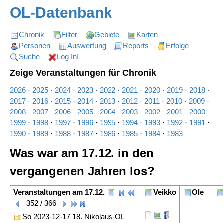
OL-Datenbank
Chronik
Filter
Gebiete
Karten
Personen
Auswertung
Reports
Erfolge
Suche
Log In!
Zeige Veranstaltungen für Chronik
2026
·
2025
·
2024
·
2023
·
2022
·
2021
·
2020
·
2019
·
2018
·
2017
·
2016
·
2015
·
2014
·
2013
·
2012
·
2011
·
2010
·
2009
·
2008
·
2007
·
2006
·
2005
·
2004
·
2003
·
2002
·
2001
·
2000
·
1999
·
1998
·
1997
·
1996
·
1995
·
1994
·
1993
·
1992
·
1991
·
1990
·
1989
·
1988
·
1987
·
1986
·
1985
·
1984
·
1983
Was war am 17.12. in den
vergangenen Jahren los?
Veranstaltungen am 17.12.
Veikko
Ole
352 / 366
So 2023-12-17 18. Nikolaus-OL