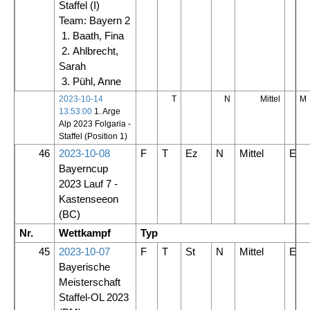
Staffel
(I)
Team: Bayern 2
1. Baath, Fina
2. Ahlbrecht,
Sarah
3. Pühl, Anne
2023-10-14
T
N
Mittel
M
13:53:00
1. Arge
Alp 2023 Folgaria -
Staffel (Position 1)
46
2023-10-08
F
T
Ez
N
Mittel
E
Bayerncup
2023 Lauf 7 -
Kastenseeon
(BC)
Nr.
Wettkampf
Typ
45
2023-10-07
F
T
St
N
Mittel
E
Bayerische
Meisterschaft
Staffel-OL 2023