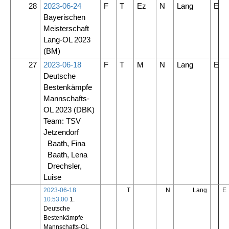
28
2023-06-24
F
T
Ez
N
Lang
E
Bayerischen
Meisterschaft
Lang-OL 2023
(BM)
27
2023-06-18
F
T
M
N
Lang
E
Deutsche
Bestenkämpfe
Mannschafts-
OL 2023
(DBK)
Team: TSV
Jetzendorf
Baath, Fina
Baath, Lena
Drechsler,
Luise
2023-06-18
T
N
Lang
E
10:53:00
1.
Deutsche
Bestenkämpfe
Mannschafts-OL