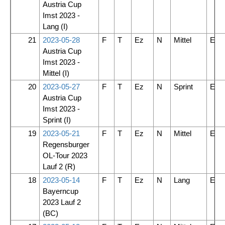
Austria Cup
Imst 2023 -
Lang
(I)
21
2023-05-28
F
T
Ez
N
Mittel
E
Austria Cup
Imst 2023 -
Mittel
(I)
20
2023-05-27
F
T
Ez
N
Sprint
E
Austria Cup
Imst 2023 -
Sprint
(I)
19
2023-05-21
F
T
Ez
N
Mittel
E
Regensburger
OL-Tour 2023
Lauf 2
(R)
18
2023-05-14
F
T
Ez
N
Lang
E
Bayerncup
2023 Lauf 2
(BC)