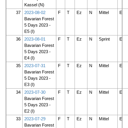
Kassel
(N)
37
2023-08-02
F
T
Ez
N
Mittel
E
Bavarian Forest
5 Days 2023 -
E5
(I)
36
2023-08-01
F
T
Ez
N
Sprint
E
Bavarian Forest
5 Days 2023 -
E4
(I)
35
2023-07-31
F
T
Ez
N
Mittel
E
Bavarian Forest
5 Days 2023 -
E3
(I)
34
2023-07-30
F
T
Ez
N
Mittel
E
Bavarian Forest
5 Days 2023 -
E2
(I)
33
2023-07-29
F
T
Ez
N
Mittel
E
Bavarian Forest