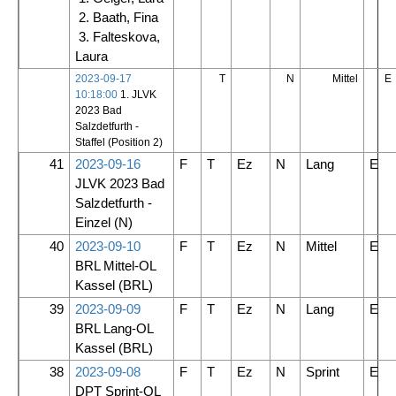
2. Baath, Fina
3. Falteskova,
Laura
2023-09-17
T
N
Mittel
E
10:18:00
1. JLVK
2023 Bad
Salzdetfurth -
Staffel (Position 2)
41
2023-09-16
F
T
Ez
N
Lang
E
JLVK 2023 Bad
Salzdetfurth -
Einzel
(N)
40
2023-09-10
F
T
Ez
N
Mittel
E
BRL Mittel-OL
Kassel
(BRL)
39
2023-09-09
F
T
Ez
N
Lang
E
BRL Lang-OL
Kassel
(BRL)
38
2023-09-08
F
T
Ez
N
Sprint
E
DPT Sprint-OL