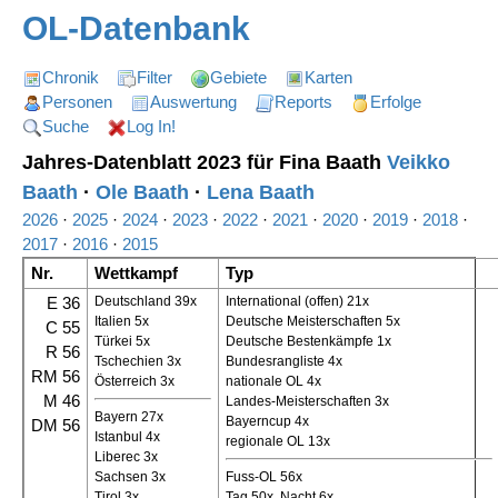
OL-Datenbank
Chronik
Filter
Gebiete
Karten
Personen
Auswertung
Reports
Erfolge
Suche
Log In!
Jahres-Datenblatt 2023 für Fina Baath
Veikko
Baath
·
Ole Baath
·
Lena Baath
2026
·
2025
·
2024
·
2023
·
2022
·
2021
·
2020
·
2019
·
2018
·
2017
·
2016
·
2015
Nr.
Wettkampf
Typ
E 36
Deutschland 39x
International (offen) 21x
Italien 5x
Deutsche Meisterschaften 5x
C 55
Türkei 5x
Deutsche Bestenkämpfe 1x
R 56
Tschechien 3x
Bundesrangliste 4x
RM 56
Österreich 3x
nationale OL 4x
M 46
Landes-Meisterschaften 3x
Bayern 27x
Bayerncup 4x
DM 56
Istanbul 4x
regionale OL 13x
Liberec 3x
Sachsen 3x
Fuss-OL 56x
Tirol 3x
Tag 50x, Nacht 6x