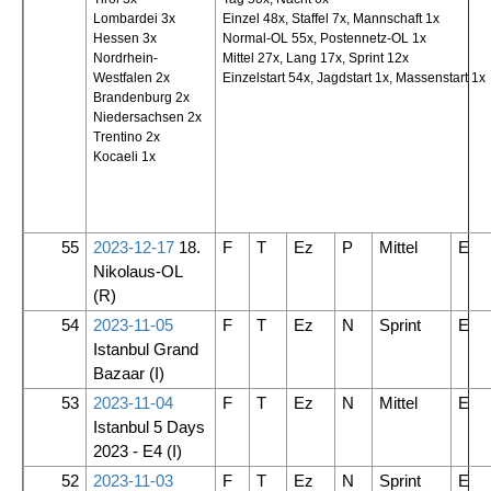
Lombardei 3x
Einzel 48x, Staffel 7x, Mannschaft 1x
Hessen 3x
Normal-OL 55x, Postennetz-OL 1x
Nordrhein-
Mittel 27x, Lang 17x, Sprint 12x
Westfalen 2x
Einzelstart 54x, Jagdstart 1x, Massenstart 1x
Brandenburg 2x
Niedersachsen 2x
Trentino 2x
Kocaeli 1x
55
2023-12-17
18.
F
T
Ez
P
Mittel
E
Nikolaus-OL
(R)
54
2023-11-05
F
T
Ez
N
Sprint
E
Istanbul Grand
Bazaar
(I)
53
2023-11-04
F
T
Ez
N
Mittel
E
Istanbul 5 Days
2023 - E4
(I)
52
2023-11-03
F
T
Ez
N
Sprint
E