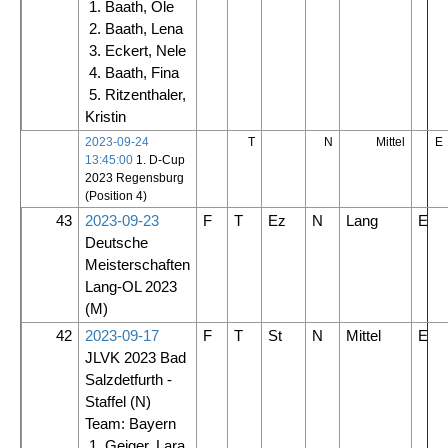
1. Baath, Ole
2. Baath, Lena
3. Eckert, Nele
4. Baath, Fina
5. Ritzenthaler,
Kristin
2023-09-24
T
N
Mittel
E
13:45:00
1. D-Cup
2023 Regensburg
(Position 4)
43
2023-09-23
F
T
Ez
N
Lang
E
Deutsche
Meisterschaften
Lang-OL 2023
(M)
42
2023-09-17
F
T
St
N
Mittel
E
JLVK 2023 Bad
Salzdetfurth -
Staffel
(N)
Team: Bayern
1. Geiger, Lara