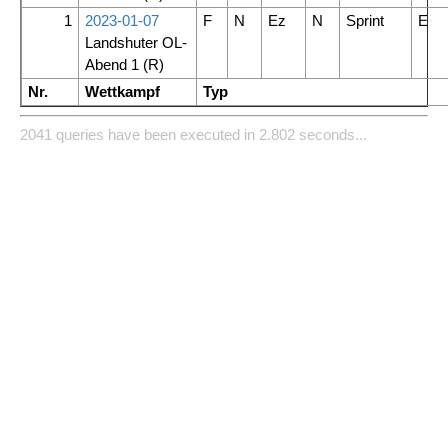
1
2023-01-07
F
N
Ez
N
Sprint
E
Landshuter OL-
Abend 1
(R)
Nr.
Wettkampf
Typ
2041 queries have been executed in 2.802 seconds...