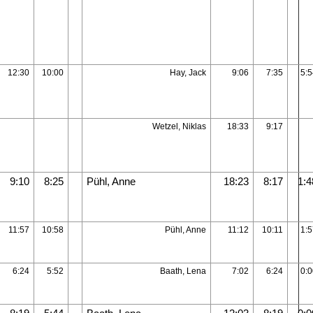
12:30
10:00
Hay, Jack
9:06
7:35
5:5
Wetzel, Niklas
18:33
9:17
9:10
8:25
Pühl, Anne
18:23
8:17
1:4
11:57
10:58
Pühl, Anne
11:12
10:11
1:5
6:24
5:52
Baath, Lena
7:02
6:24
0:0