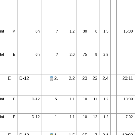
int
M
6h
?
1.2
30
6
1.5
15:00
tel
E
6h
?
2.0
75
9
2.8
E
D-12
2.
2.2
20
23
2.4
20:11
int
E
D-12
5.
1.1
10
11
1.2
13:09
int
E
D-12
1.
1.1
10
12
1.2
7:02