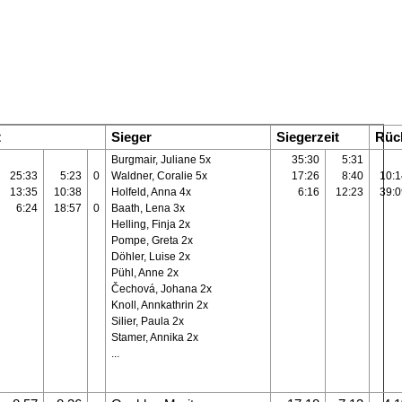
t
Sieger
Siegerzeit
Rüc
Burgmair, Juliane 5x
35:30
5:31
25:33
5:23
0
Waldner, Coralie 5x
17:26
8:40
10:1
13:35
10:38
Holfeld, Anna 4x
6:16
12:23
39:0
6:24
18:57
0
Baath, Lena 3x
Helling, Finja 2x
Pompe, Greta 2x
Döhler, Luise 2x
Pühl, Anne 2x
Čechová, Johana 2x
Knoll, Annkathrin 2x
Silier, Paula 2x
Stamer, Annika 2x
...