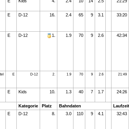
E
Kids
4.
2.4
10
14
2.5
21:29
E
D-12
16.
2.4
65
9
3.1
33:20
E
D-12
1.
1.9
70
9
2.6
42:34
tel
E
D-12
2.
1.9
70
9
2.6
21:49
E
Kids
10.
1.3
40
7
1.7
24:26
Kategorie
Platz
Bahndaten
Laufzei
E
D-12
8.
3.0
110
9
4.1
32:43