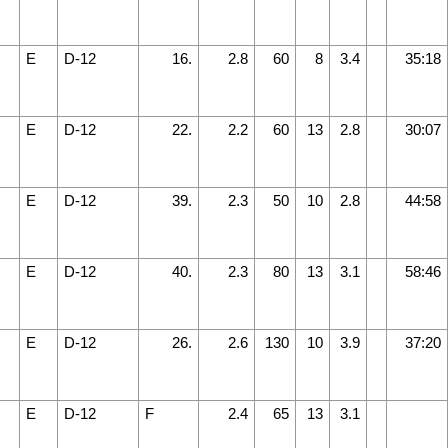
E
D-12
16.
2.8
60
8
3.4
35:18
E
D-12
22.
2.2
60
13
2.8
30:07
E
D-12
39.
2.3
50
10
2.8
44:58
E
D-12
40.
2.3
80
13
3.1
58:46
E
D-12
26.
2.6
130
10
3.9
37:20
E
D-12
F
2.4
65
13
3.1