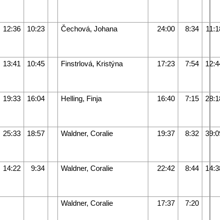
12:36
10:23
Čechová, Johana
24:00
8:34
11:1
13:41
10:45
Finstrlová, Kristýna
17:23
7:54
12:4
19:33
16:04
Helling, Finja
16:40
7:15
28:1
25:33
18:57
Waldner, Coralie
19:37
8:32
39:0
14:22
9:34
Waldner, Coralie
22:42
8:44
14:3
Waldner, Coralie
17:37
7:20