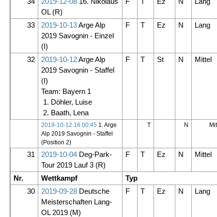
34
2019-12-08
16. Nikolaus
F
T
Ez
N
Lang
OL
(R)
33
2019-10-13
Arge Alp
F
T
Ez
N
Lang
2019 Savognin - Einzel
(I)
32
2019-10-12
Arge Alp
F
T
St
N
Mittel
2019 Savognin - Staffel
(I)
Team: Bayern 1
1. Döhler, Luise
2. Baath, Lena
2019-10-12 16:00:45
1. Arge
T
N
Mit
Alp 2019 Savognin - Staffel
(Position 2)
31
2019-10-04
Deg-Park-
F
T
Ez
N
Mittel
Tour 2019 Lauf 3
(R)
Nr.
Wettkampf
Typ
30
2019-09-28
Deutsche
F
T
Ez
N
Lang
Meisterschaften Lang-
OL 2019
(M)