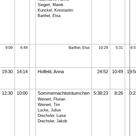
Siegert, Marek
Kunckel, Konstantin
Barthel, Elsa
9:09
6:49
Barthel, Elsa
10:29
5:31
6:5
19:30
14:14
Holfeld, Anna
24:52
10:49
19:5
12:30
10:00
Sommernachtsträumchen
5:38:23
8:26
0:2
Weinert, Florian
Weinert, Tim
Lucke, Julius
Drechsler, Luise
Drechsler, Jakob