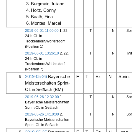
3. Burgmair, Juliane
4. Holtz, Conny
5. Baath, Fina
6. Montes, Marcel
2019-06-01 11:00:00
1. 22.
T
N
Spr
24-h-OL in
Trockenborn/Wolfersdorf
(Position 1)
2019-06-01 13:26:10
2. 22.
T
N
Mit
24-h-OL in
Trockenborn/Wolfersdorf
(Position 7)
9
2019-05-26
Bayerische
F
T
Ez
N
Sprint
Meisterschaften Sprint-
OL in Seßlach
(BM)
2019-05-26 12:32:00
1.
T
N
Spr
Bayerische Meisterschaften
Sprint-OL in Seßlach
2019-05-26 14:10:00
2.
T
N
Spr
Bayerische Meisterschaften
Sprint-OL in Seßlach