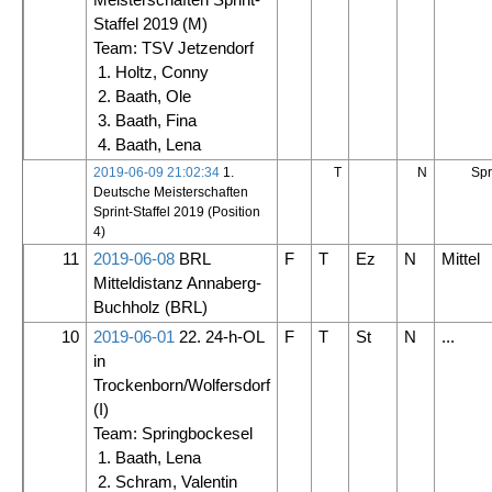
Staffel 2019
(M)
Team: TSV Jetzendorf
1. Holtz, Conny
2. Baath, Ole
3. Baath, Fina
4. Baath, Lena
2019-06-09 21:02:34
1.
T
N
Spr
Deutsche Meisterschaften
Sprint-Staffel 2019 (Position
4)
11
2019-06-08
BRL
F
T
Ez
N
Mittel
Mitteldistanz Annaberg-
Buchholz
(BRL)
10
2019-06-01
22. 24-h-OL
F
T
St
N
...
in
Trockenborn/Wolfersdorf
(I)
Team: Springbockesel
1. Baath, Lena
2. Schram, Valentin