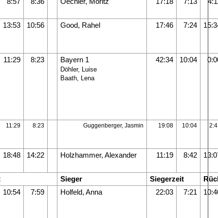
8:57
8:36
Oechler, Moritz
17:18
7:13
4:1
13:53
10:56
Good, Rahel
17:46
7:24
15:3
11:29
8:23
Bayern 1
42:34
10:04
0:0
Döhler, Luise
Baath, Lena
11:29
8:23
Guggenberger, Jasmin
19:08
10:04
2:4
18:48
14:22
Holzhammer, Alexander
11:19
8:42
13:0
t
Sieger
Siegerzeit
Rüc
10:54
7:59
Holfeld, Anna
22:03
7:21
10:4