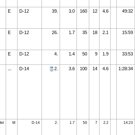
E
D-12
39.
3.0
160
12
4.6
49:32
E
D-12
26.
1.7
35
18
2.1
15:59
E
D-12
4.
1.4
50
9
1.9
33:53
...
D-14
2.
3.6
100
14
4.6
1:28:34
tel
M
D-14
2.
1.7
50
7
2.2
14:23