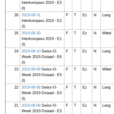
Interkompass 2019 - E3
(I)
26
2019-08-31
F
T
Ez
N
Lang
Interkompass 2019 - E2
(I)
25
2019-08-30
F
T
Ez
N
Mittel
Interkompass 2019 - E1
(I)
24
2019-08-10
Swiss-O-
F
T
Ez
N
Lang
Week 2019 Gstaad - E6
(I)
23
2019-08-09
Swiss-O-
F
T
Ez
N
Mittel
Week 2019 Gstaad - E5
(I)
22
2019-08-08
Swiss-O-
F
T
Ez
N
Lang
Week 2019 Gstaad - E4
(I)
21
2019-08-06
Swiss-O-
F
T
Ez
N
Lang
Week 2019 Gstaad - E3