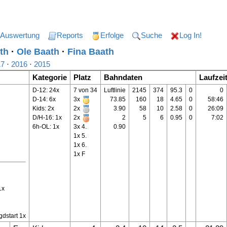
Auswertung
Reports
Erfolge
Suche
Log In!
th
·
Ole Baath
·
Fina Baath
17
·
2016
·
2015
Kategorie
Platz
Bahndaten
Laufzei
D-12: 24x
7 von 34
Luftlinie
2145
374
95.3
0
0
D-14: 6x
3x
73.85
160
18
4.65
0
58:46
Kids: 2x
2x
3.90
58
10
2.58
0
26:09
D/H-16: 1x
2x
2
5
6
0.95
0
7:02
6h-OL: 1x
3x 4.
0.90
1x 5.
1x 6.
1x F
1x
gdstart 1x