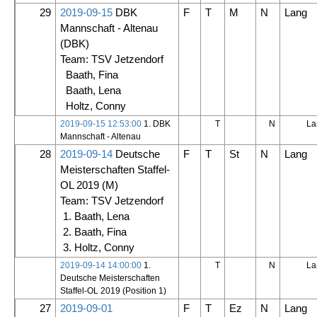
29
2019-09-15
DBK
F
T
M
N
Lang
Mannschaft - Altenau
(DBK)
Team: TSV Jetzendorf
Baath, Fina
Baath, Lena
Holtz, Conny
2019-09-15 12:53:00
1. DBK
T
N
La
Mannschaft - Altenau
28
2019-09-14
Deutsche
F
T
St
N
Lang
Meisterschaften Staffel-
OL 2019
(M)
Team: TSV Jetzendorf
1. Baath, Lena
2. Baath, Fina
3. Holtz, Conny
2019-09-14 14:00:00
1.
T
N
La
Deutsche Meisterschaften
Staffel-OL 2019 (Position 1)
27
2019-09-01
F
T
Ez
N
Lang