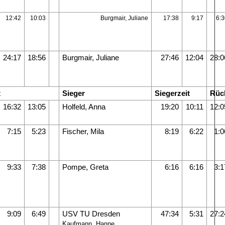
12:42
10:03
Burgmair, Juliane
17:38
9:17
6:3
24:17
18:56
Burgmair, Juliane
27:46
12:04
28:0
t
Sieger
Siegerzeit
Rüc
16:32
13:05
Holfeld, Anna
19:20
10:11
12:0
7:15
5:23
Fischer, Mila
8:19
6:22
1:0
9:33
7:38
Pompe, Greta
6:16
6:16
3:1
9:09
6:49
USV TU Dresden
47:34
5:31
27:2
Kaufmann, Hanne