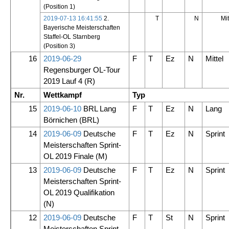
(Position 1)
2019-07-13 16:41:55
2.
T
N
Mit
Bayerische Meisterschaften
Staffel-OL Starnberg
(Position 3)
16
2019-06-29
F
T
Ez
N
Mittel
Regensburger OL-Tour
2019 Lauf 4
(R)
Nr.
Wettkampf
Typ
15
2019-06-10
BRL Lang
F
T
Ez
N
Lang
Börnichen
(BRL)
14
2019-06-09
Deutsche
F
T
Ez
N
Sprint
Meisterschaften Sprint-
OL 2019 Finale
(M)
13
2019-06-09
Deutsche
F
T
Ez
N
Sprint
Meisterschaften Sprint-
OL 2019 Qualifikation
(N)
12
2019-06-09
Deutsche
F
T
St
N
Sprint
Meisterschaften Sprint-