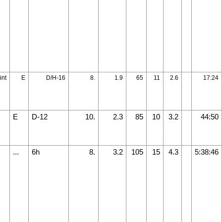
int
E
D/H-16
8.
1.9
65
11
2.6
17:24
E
D-12
10.
2.3
85
10
3.2
44:50
...
6h
8.
3.2
105
15
4.3
5:38:46