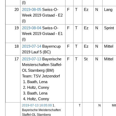
(I)
20
2019-08-05
Swiss-O-
F
T
Ez
N
Lang
Week 2019 Gstaad - E2
(I)
19
2019-08-04
Swiss-O-
F
T
Ez
N
Sprint
Week 2019 Gstaad - E1
(I)
18
2019-07-14
Bayerncup
F
T
Ez
N
Mittel
2019 Lauf 5
(BC)
17
2019-07-13
Bayerische
F
T
St
N
Mittel
Meisterschaften Staffel-
OL Starnberg
(BM)
Team: TSV Jetzendorf
1. Baath, Lena
2. Holtz, Conny
3. Baath, Lena
4. Holtz, Conny
2019-07-13 16:05:00
1.
T
N
Mit
Bayerische Meisterschaften
Staffel-OL Starnberg