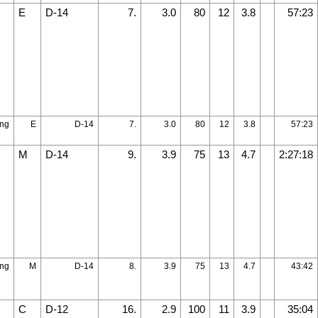
E
D-14
7.
3.0
80
12
3.8
57:23
ng
E
D-14
7.
3.0
80
12
3.8
57:23
M
D-14
9.
3.9
75
13
4.7
2:27:18
ng
M
D-14
8.
3.9
75
13
4.7
43:42
C
D-12
16.
2.9
100
11
3.9
35:04