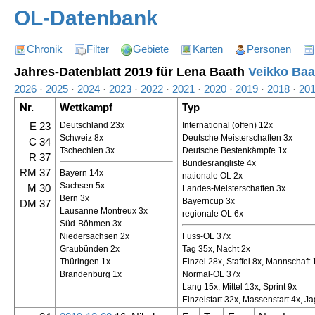
OL-Datenbank
Chronik
Filter
Gebiete
Karten
Personen
Jahres-Datenblatt 2019 für Lena Baath
Veikko Baa
2026
·
2025
·
2024
·
2023
·
2022
·
2021
·
2020
·
2019
·
2018
·
20
Nr.
Wettkampf
Typ
E 23
Deutschland 23x
International (offen) 12x
Schweiz 8x
Deutsche Meisterschaften 3x
C 34
Tschechien 3x
Deutsche Bestenkämpfe 1x
R 37
Bundesrangliste 4x
RM 37
Bayern 14x
nationale OL 2x
Sachsen 5x
M 30
Landes-Meisterschaften 3x
Bern 3x
Bayerncup 3x
DM 37
Lausanne Montreux 3x
regionale OL 6x
Süd-Böhmen 3x
Niedersachsen 2x
Fuss-OL 37x
Graubünden 2x
Tag 35x, Nacht 2x
Thüringen 1x
Einzel 28x, Staffel 8x, Mannschaft 
Brandenburg 1x
Normal-OL 37x
Lang 15x, Mittel 13x, Sprint 9x
Einzelstart 32x, Massenstart 4x, Ja