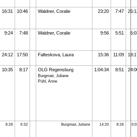
16:31
10:46
Waldner, Coralie
23:20
7:47
26:1
9:24
7:48
Waldner, Coralie
9:56
5:51
6:0
24:12
17:50
Falteskova, Laura
15:36
11:09
18:1
10:35
8:17
OLG Regensburg
1:04:34
8:51
24:0
Burgmair, Juliane
Pühl, Anne
8:28
6:32
Burgmair, Juliane
14:20
8:26
0:0