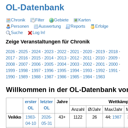
OL-Datenbank
Chronik
Filter
Gebiete
Karten
Personen
Auswertung
Reports
Erfolge
Suche
Log In!
Zeige Veranstaltungen für Chronik
2026
·
2025
·
2024
·
2023
·
2022
·
2021
·
2020
·
2019
·
2018
·
2017
·
2016
·
2015
·
2014
·
2013
·
2012
·
2011
·
2010
·
2009
·
2008
·
2007
·
2006
·
2005
·
2004
·
2003
·
2002
·
2001
·
2000
·
1999
·
1998
·
1997
·
1996
·
1995
·
1994
·
1993
·
1992
·
1991
·
1990
·
1989
·
1988
·
1987
·
1986
·
1985
·
1984
·
1983
Willkommen in der OL-Datenbank vo
erster
letzter
Jahre
Wettkämp
OL
OL
Anzahl
Ø/Jahr
Max/Jahr
Veikko
1983-
2026-
43+
1122
26
44:
1987
04-10
05-31