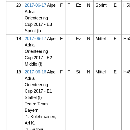
20
2017-06-17
Alpe
F
T
Ez
N
Sprint
E
H5
Adria
Orienteering
Cup 2017 - E3
Sprint
(I)
19
2017-06-17
Alpe
F
T
Ez
N
Mittel
E
H5
Adria
Orienteering
Cup 2017 - E2
Middle
(I)
18
2017-06-16
Alpe
F
T
St
N
Mittel
E
H4
Adria
Orienteering
Cup 2017 - E1
Staffel
(I)
Team: Team
Bayern
1. Kolehmainen,
Ari K.
2. Grifoni,