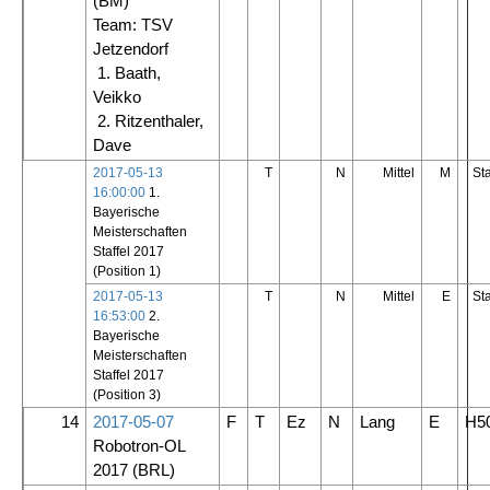
(BM)
Team: TSV
Jetzendorf
1. Baath,
Veikko
2. Ritzenthaler,
Dave
2017-05-13
T
N
Mittel
M
St
16:00:00
1.
Bayerische
Meisterschaften
Staffel 2017
(Position 1)
2017-05-13
T
N
Mittel
E
St
16:53:00
2.
Bayerische
Meisterschaften
Staffel 2017
(Position 3)
14
2017-05-07
F
T
Ez
N
Lang
E
H5
Robotron-OL
2017
(BRL)