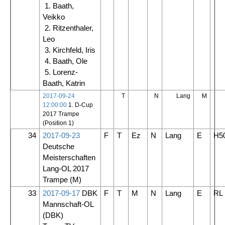
1. Baath,
Veikko
2. Ritzenthaler,
Leo
3. Kirchfeld, Iris
4. Baath, Ole
5. Lorenz-
Baath, Katrin
2017-09-24
T
N
Lang
M
12:00:00
1. D-Cup
2017 Trampe
(Position 1)
34
2017-09-23
F
T
Ez
N
Lang
E
H5
Deutsche
Meisterschaften
Lang-OL 2017
Trampe
(M)
33
2017-09-17
DBK
F
T
M
N
Lang
E
RL
Mannschaft-OL
(DBK)