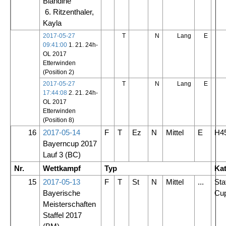
Blandine
6. Ritzenthaler,
Kayla
2017-05-27
T
N
Lang
E
09:41:00
1. 21. 24h-
OL 2017
Etterwinden
(Position 2)
2017-05-27
T
N
Lang
E
17:44:08
2. 21. 24h-
OL 2017
Etterwinden
(Position 8)
16
2017-05-14
F
T
Ez
N
Mittel
E
H4
Bayerncup 2017
Lauf 3
(BC)
Nr.
Wettkampf
Typ
Kat
15
2017-05-13
F
T
St
N
Mittel
...
Staf
Bayerische
Cu
Meisterschaften
Staffel 2017