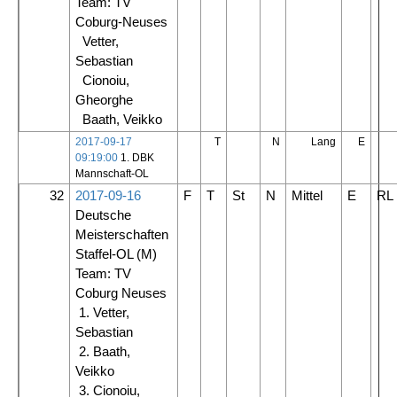
Team: TV
Coburg-Neuses
Vetter,
Sebastian
Cionoiu,
Gheorghe
Baath, Veikko
2017-09-17
T
N
Lang
E
09:19:00
1. DBK
Mannschaft-OL
32
2017-09-16
F
T
St
N
Mittel
E
RL
Deutsche
Meisterschaften
Staffel-OL
(M)
Team: TV
Coburg Neuses
1. Vetter,
Sebastian
2. Baath,
Veikko
3. Cionoiu,