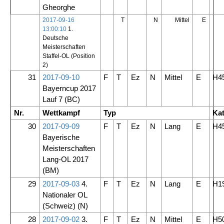
Gheorghe
2017-09-16
T
N
Mittel
E
13:00:10
1.
Deutsche
Meisterschaften
Staffel-OL (Position
2)
31
2017-09-10
F
T
Ez
N
Mittel
E
H4
Bayerncup 2017
Lauf 7
(BC)
Nr.
Wettkampf
Typ
Kat
30
2017-09-09
F
T
Ez
N
Lang
E
H4
Bayerische
Meisterschaften
Lang-OL 2017
(BM)
29
2017-09-03
4.
F
T
Ez
N
Lang
E
H1
Nationaler OL
(Schweiz)
(N)
28
2017-09-02
3.
F
T
Ez
N
Mittel
E
H5