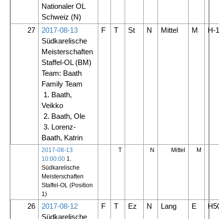
Nationaler OL
Schweiz
(N)
27
2017-08-13
F
T
St
N
Mittel
M
H-
Südkarelische
Meisterschaften
Staffel-OL
(BM)
Team: Baath
Family Team
1. Baath,
Veikko
2. Baath, Ole
3. Lorenz-
Baath, Katrin
2017-08-13
T
N
Mittel
M
10:00:00
1.
Südkarelische
Meisterschaften
Staffel-OL (Position
1)
26
2017-08-12
F
T
Ez
N
Lang
E
H5
Südkarelische