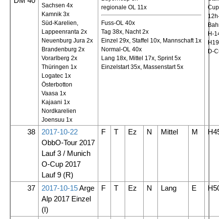
DM 40
Sachsen 4x
regionale OL 11x
Cup
Kamnik 3x
12h
Süd-Karelien,
Fuss-OL 40x
Bah
Lappeenranta 2x
Tag 38x, Nacht 2x
H-14
Neuenburg Jura 2x
Einzel 29x, Staffel 10x, Mannschaft 1x
H19
Brandenburg 2x
Normal-OL 40x
D-C
Vorarlberg 2x
Lang 18x, Mittel 17x, Sprint 5x
Thüringen 1x
Einzelstart 35x, Massenstart 5x
Logatec 1x
Österbotton
Vaasa 1x
Kajaani 1x
Nordkarelien
Joensuu 1x
38
2017-10-22
F
T
Ez
N
Mittel
M
H4
ObbO-Tour 2017
Lauf 3 / Munich
O-Cup 2017
Lauf 9
(R)
37
2017-10-15
Arge
F
T
Ez
N
Lang
E
H5
Alp 2017 Einzel
(I)