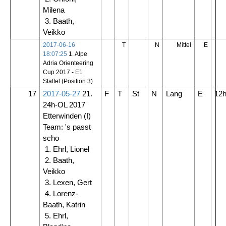
Milena
3. Baath,
Veikko
2017-06-16
T
N
Mittel
E
18:07:25
1. Alpe
Adria Orienteering
Cup 2017 - E1
Staffel (Position 3)
17
2017-05-27
21.
F
T
St
N
Lang
E
12
24h-OL 2017
Etterwinden
(I)
Team: 's passt
scho
1. Ehrl, Lionel
2. Baath,
Veikko
3. Lexen, Gert
4. Lorenz-
Baath, Katrin
5. Ehrl,