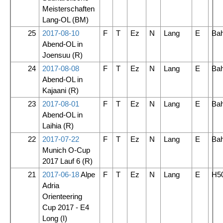
Meisterschaften
Lang-OL
(BM)
25
2017-08-10
F
T
Ez
N
Lang
E
Ba
Abend-OL in
Joensuu
(R)
24
2017-08-08
F
T
Ez
N
Lang
E
Ba
Abend-OL in
Kajaani
(R)
23
2017-08-01
F
T
Ez
N
Lang
E
Ba
Abend-OL in
Laihia
(R)
22
2017-07-22
F
T
Ez
N
Lang
E
Ba
Munich O-Cup
2017 Lauf 6
(R)
21
2017-06-18
Alpe
F
T
Ez
N
Lang
E
H5
Adria
Orienteering
Cup 2017 - E4
Long
(I)