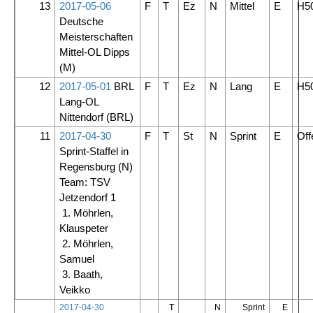
13
2017-05-06
F
T
Ez
N
Mittel
E
H5
Deutsche
Meisterschaften
Mittel-OL Dipps
(M)
12
2017-05-01
BRL
F
T
Ez
N
Lang
E
H5
Lang-OL
Nittendorf
(BRL)
11
2017-04-30
F
T
St
N
Sprint
E
Off
Sprint-Staffel in
Regensburg
(N)
Team: TSV
Jetzendorf 1
1. Möhrlen,
Klauspeter
2. Möhrlen,
Samuel
3. Baath,
Veikko
2017-04-30
T
N
Sprint
E