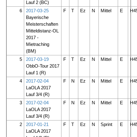
Lauf 2
(BC)
6
2017-03-25
F
T
Ez
N
Mittel
E
H4
Bayerische
Meisterschaften
Mitteldistanz-OL
2017 -
Mietraching
(BM)
5
2017-03-19
F
T
Ez
N
Mittel
E
H4
ObbO-Tour 2017
Lauf 1
(R)
4
2017-02-04
F
N
Ez
N
Mittel
E
H4
LaOLA 2017
Lauf 3/4
(R)
3
2017-02-04
F
N
Ez
N
Mittel
E
H4
LaOLA 2017
Lauf 3/4
(R)
2
2017-01-21
F
T
Ez
N
Sprint
E
H4
LaOLA 2017