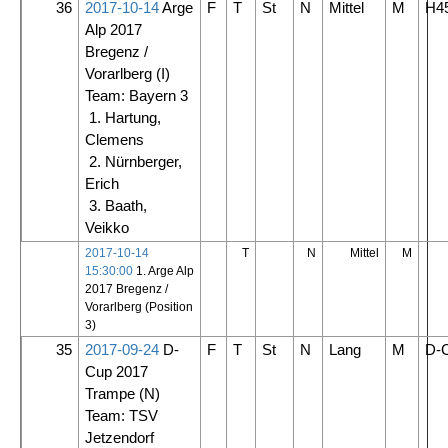
36
2017-10-14
Arge
F
T
St
N
Mittel
M
H4
Alp 2017
Bregenz /
Vorarlberg
(I)
Team: Bayern 3
1. Hartung,
Clemens
2. Nürnberger,
Erich
3. Baath,
Veikko
2017-10-14
T
N
Mittel
M
15:30:00
1. Arge Alp
2017 Bregenz /
Vorarlberg (Position
3)
35
2017-09-24
D-
F
T
St
N
Lang
M
D-
Cup 2017
Trampe
(N)
Team: TSV
Jetzendorf