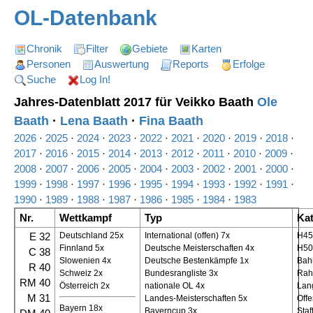
OL-Datenbank
Chronik
Filter
Gebiete
Karten
Personen
Auswertung
Reports
Erfolge
Suche
Log In!
Jahres-Datenblatt 2017 für Veikko Baath
Ole
Baath
·
Lena Baath
·
Fina Baath
2026
·
2025
·
2024
·
2023
·
2022
·
2021
·
2020
·
2019
·
2018
·
2017
·
2016
·
2015
·
2014
·
2013
·
2012
·
2011
·
2010
·
2009
·
2008
·
2007
·
2006
·
2005
·
2004
·
2003
·
2002
·
2001
·
2000
·
1999
·
1998
·
1997
·
1996
·
1995
·
1994
·
1993
·
1992
·
1991
·
1990
·
1989
·
1988
·
1987
·
1986
·
1985
·
1984
·
1983
Nr.
Wettkampf
Typ
Kat
E 32
Deutschland 25x
International (offen) 7x
H45
Finnland 5x
Deutsche Meisterschaften 4x
H50
C 38
Slowenien 4x
Deutsche Bestenkämpfe 1x
Bah
R 40
Schweiz 2x
Bundesrangliste 3x
Ra
RM 40
Österreich 2x
nationale OL 4x
Lan
M 31
Landes-Meisterschaften 5x
Offe
Bayern 18x
Bayerncup 3x
Staf