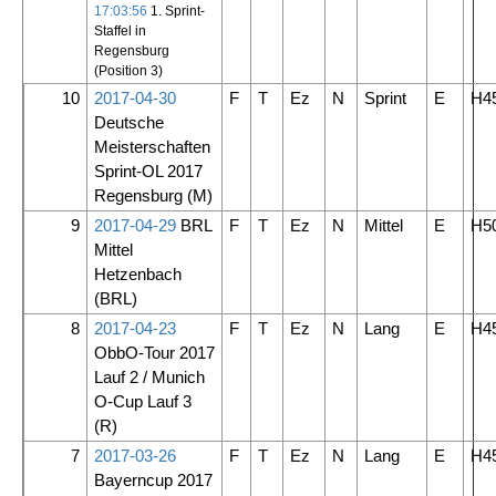
17:03:56
1. Sprint-
Staffel in
Regensburg
(Position 3)
10
2017-04-30
F
T
Ez
N
Sprint
E
H4
Deutsche
Meisterschaften
Sprint-OL 2017
Regensburg
(M)
9
2017-04-29
BRL
F
T
Ez
N
Mittel
E
H5
Mittel
Hetzenbach
(BRL)
8
2017-04-23
F
T
Ez
N
Lang
E
H4
ObbO-Tour 2017
Lauf 2 / Munich
O-Cup Lauf 3
(R)
7
2017-03-26
F
T
Ez
N
Lang
E
H4
Bayerncup 2017