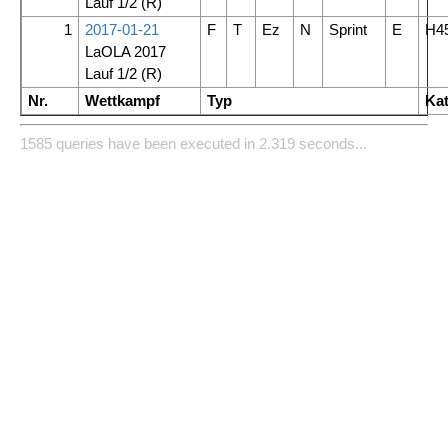
Lauf 1/2
(R)
1
2017-01-21
F
T
Ez
N
Sprint
E
H4
LaOLA 2017
Lauf 1/2
(R)
Nr.
Wettkampf
Typ
Kat
1585 queries have been executed in 2.319 seconds...